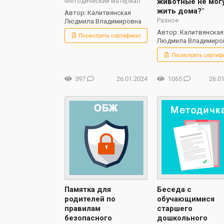
животные не мог
Методический материал
жить дома?"
Автор: Калитвянская
Разное
Людмила Владимировна
Автор: Калитвянская
Посмотреть сертификат
Людмила Владимиро
Посмотреть сертиф
397
26.01.2024
1065
26.0
Беседа с
Памятка для
обучающимися
родителей по
старшего
правилам
дошкольного
безопасного