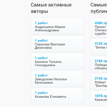
Самые активные
Самые
авторы
публи
1 работ
4308 п
Андрюшина Мария
Проект
Александровна
Отечес
судьбе
1 работ
3125 п
Герасева Виктория
"Битва 
Денисовна
1 работ
2184 п
Казнина Татьяна
Победа
Геннадьевна
обязан
1 работ
2142 п
Заводскова Наталья
Роберт
Евгеньевна
"Баллад
1 работ
1878 п
Казакова Елизавета
Киевски