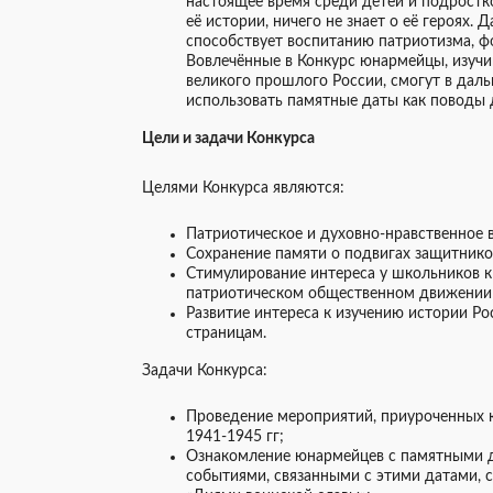
настоящее время среди детей и подростко
её истории, ничего не знает о её героях
способствует воспитанию патриотизма, ф
Вовлечённые в Конкурс юнармейцы, изучи
великого прошлого России, смогут в дал
использовать памятные даты как поводы 
Цели и задачи Конкурса
Целями Конкурса являются:
Патриотическое и духовно-нравственное
Сохранение памяти о подвигах защитнико
Стимулирование интереса у школьников к
патриотическом общественном движени
Развитие интереса к изучению истории Ро
страницам.
Задачи Конкурса:
Проведение мероприятий, приуроченных 
1941-1945 гг;
Ознакомление юнармейцев с памятными д
событиями, связанными с этими датами, 