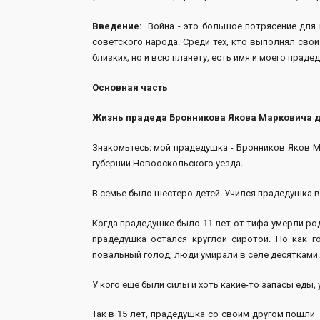
Введение:
Война - это большое потрясение для
советского народа. Среди тех, кто выполнял свой
близких, но и всю планету, есть имя и моего праде
Основная часть
Жизнь прадеда
Бронникова Якова Марковича д
Знакомьтесь: мой прадедушка - Бронников Яков М
губернии Новооскольского уезда.
В семье было шестеро детей. Учился прадедушка в
Когда прадедушке было 11 лет от тифа умерли род
прадедушка остался круглой сиротой. Но как го
повальный голод, люди умирали в селе десятками.
У кого еще были силы и хоть какие-то запасы еды, 
Так в 15 лет, прадедушка со своим другом пошли 