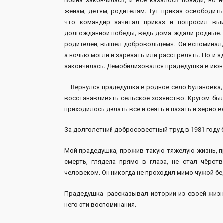
Война закончилась, и всё казалось позади, но 
женам, детям, родителям. Тут приказ освободит
что командир зачитал приказ и попросил вы
долгожданной победы, ведь дома ждали родные. П
родителей, вышел добровольцем». Он вспоминал, 
а ночью могли и зарезать или расстрелять. Но и зд
закончилась. Демобилизовался прадедушка в июне 
Вернулся прадедушка в родное село Булановка, 
восстанавливать сельское хозяйство. Кругом бы
приходилось делать все и сеять и пахать и зерно в
За долголетний добросовестный труд в 1981 году 
Мой прадедушка, прожив такую тяжелую жизнь, пр
смерть, глядела прямо в глаза, не стал чёрс
человеком. Он никогда не проходил мимо чужой бе
Прадедушка рассказывал истории из своей жизни
него эти воспоминания.