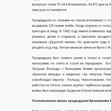
выпускал танки ТЕ-34 и боеприпасы. За 872 дня на
завод не остановился.
Прадедушка со слезами на глазах вспоминал о то
выдавали 125 грамм хлеба. Люди опухали от голод
пригодно в пищу. В 1942 году зимой появилась е
раненых, детей и стариков, а завозили продук
называли «Дорогой жизни». Но довозили туда и 
уходило под лед. Летом никакой связи не было с 
Прадедушка был тяжело ранен и попал в госпит
килограмм, но опять в строй на передовую. Бол
Прорыв блокады с большими боями произошел
«Красной звезды» и медалью «За оборону Лени
освобождал Европу - Польшу, Чехословакию. По
работал на тягоче, таскал крупно- гаубичное оруди
войны был награжден Орденом Отечественной войны
Послевоенная жизнь прадедушки Бронникова 