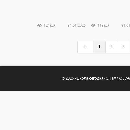
124
31.01.2026
113
31.0
1
2
3
© 2026 «Школа сегодня» ЭЛ № ФС 77-