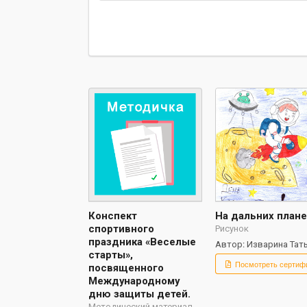
Конспект
На дальних плане
спортивного
Рисунок
праздника «Веселые
Автор: Изварина Тат
старты»,
Посмотреть сертиф
посвященного
Международному
дню защиты детей.
Методический материал