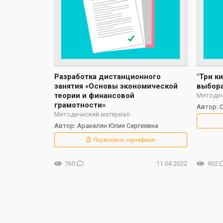
Разработка дистанционного
"Три к
занятия «Основы экономической
выбора
теории и финансовой
Методич
грамотности»
Автор: 
Методический материал
Автор: Аракелян Юлия Сергеевна
Посмотреть сертификат
760
11.04.2022
902