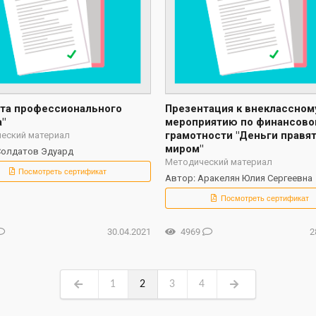
ита профессионального
Презентация к внеклассном
"
мероприятию по финансово
грамотности "Деньги правя
еский материал
миром"
Солдатов Эдуард
Методический материал
Посмотреть сертификат
Автор: Аракелян Юлия Сергеевна
Посмотреть сертификат
30.04.2021
4969
2
1
2
3
4