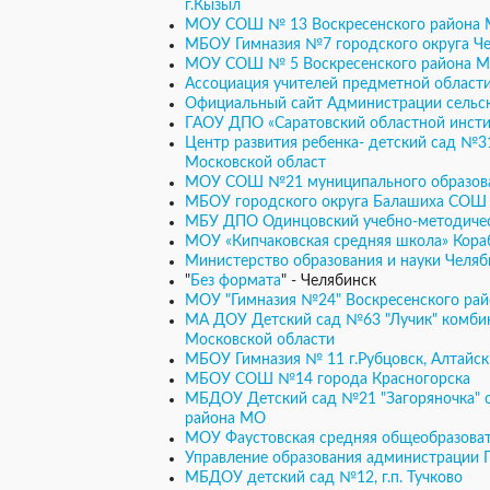
г.Кызыл
МОУ СОШ № 13 Воскресенского района
МБОУ Гимназия №7 городского округа Че
МОУ СОШ № 5 Воскресенского района 
Ассоциация учителей предметной области
Официальный сайт Администрации сельск
ГАОУ ДПО «Саратовский областной инстит
Центр развития ребенка- детский сад №
Московской област
МОУ СОШ №21 муниципального образован
МБОУ городского округа Балашиха СО
МБУ ДПО Одинцовский учебно-методическ
МОУ «Кипчаковская средняя школа» Кора
Министерство образования и науки Челяб
"
Без формата
" - Челябинск
МОУ "Гимназия №24" Воскресенского ра
МА ДОУ Детский сад №63 "Лучик" комби
Московской области
МБОУ Гимназия № 11 г.Рубцовск, Алтайск
МБОУ СОШ №14 города Красногорска
МБДОУ Детский сад №21 "Загоряночка" 
района МО
МОУ Фаустовская средняя общеобразова
Управление образования администрации
МБДОУ детский сад №12, г.п. Тучково