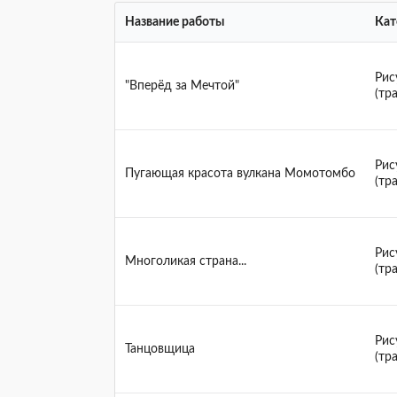
Название работы
Кат
Рис
"Вперёд за Мечтой"
(тр
Рис
Пугающая красота вулкана Момотомбо
(тр
Рис
Многоликая страна...
(тр
Рис
Танцовщица
(тр