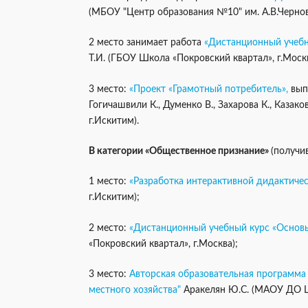
(МБОУ "Центр образования №10" им. А.В.Чернова,
2 место занимает работа
«Дистанционный учебн
Т.И. (ГБОУ Школа «Покровский квартал», г.Москв
3 место:
«Проект «Грамотный потребитель»,
выпо
Гогичашвили К., Думенко В., Захарова К., Каза
г.Искитим).
В категории «Общественное признание»
(получи
1 место:
«Разработка интерактивной дидактичес
г.Искитим);
2 место:
«Дистанционный учебный курс «Основ
«Покровский квартал», г.Москва);
3 место:
Авторская образовательная программа
местного хозяйства"
Аракелян Ю.С. (МАОУ ДО Ц