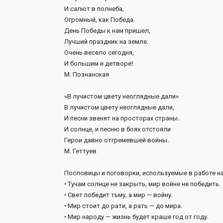
И салют в полнеба,
Огромный, как Победа.
День Победы к нам пришел,
Лучший праздник на земле.
Очень весело сегодня,
И большим и детворе!
М. Познанская
«В лучистом цвету неоглядные дали»
В лучистом цвету неоглядные дали,
И песни звенят на просторах страны.
И солнце, и песню в боях отстояли
Герои давно отгремевшей войны.
М. Геттуев
Пословицы и поговорки, используемые в работе н
• Тучам солнце не закрыть, мир войне не победить.
• Свет победит тьму, а мир — войну.
• Мир стоит до рати, а рать — до мира.
• Мир народу — жизнь будет краше год от году.