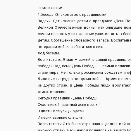
ПРИЛОЖЕНИЯ
1.Беседа «Знакомство с праздником»
Задачи: Дать знания детям о празднике «День П
Великой Отечественной войны, как живущие пом
самым вызвать у них желание участвовать в бесе
детям. Обогащение словарного запаса. Воспитыв
ветеранам войны, заботиться о них.
Ход беседы.
Воспитатель: 9 мая – самый главный праздник, о
победа? Над кем? День Победы — самый великий и
стран мира. Не только российским солдатам и о
было очень трудно во время войны. Армия с помощ
из других стран. В День Победы люди возлагаю
стихотворение:
Сегодня праздник - День Победы!
Счастливый, светлый день весны!
В цветы все улицы одеты
И песни звонкие слышны.
Воспитатель: Это была страшная и долгая война
мирную страну. Весь народ поднялся на защиту Ро