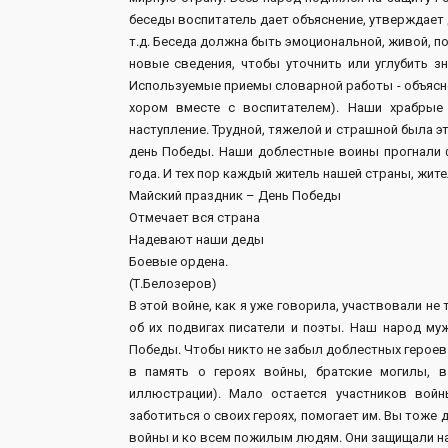
беседы воспитатель дает объяснение, утверждает 
т.д. Беседа должна быть эмоциональной, живой, п
новые сведения, чтобы уточнить или углубить зн
Используемые приемы словарной работы - объясн
хором вместе с воспитателем). Наши храбры
наступление. Трудной, тяжелой и страшной была э
день Победы. Наши доблестные воины прогнали ф
года. И тех пор каждый житель нашей страны, жите
Майский праздник – День Победы
Отмечает вся страна
Надевают наши деды
Боевые ордена.
(Т.Белозеров)
В этой войне, как я уже говорила, участвовали не
об их подвигах писатели и поэты. Наш народ му
Победы. Чтобы никто не забыл доблестных героев 
в память о героях войны, братские могилы, 
иллюстрации). Мало остается участников вой
заботиться о своих героях, помогает им. Вы тоже
войны и ко всем пожилым людям. Они защищали нашу