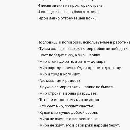
И песни звенят на просторах страны.
И солнце, и песню в боях отстояли
Герои давно отгремевшей войны.
Пословицы и поговорки, используемые в работе н
• Тучам солнце не закрыть, мир войне не победить.
• Свет победит тьму, а мир — войну.
• Мир стоит до рати, а рать — до мира.
• Мир народу — жизнь будет краше год от году.
• Мир и труд в ногу идут.
• Где мир, там и радость.
• Дружно за мир стоять — войне не бывать.
• Мир строит, а война разрушает.
• Тот нам ворог, кому мир не дорог.
• Кто сеет мир, пожнет счастье.
• Худой мир лучше доброй ссоры.
• Мира не ждут, его завоевывают.
• Мира не ждут, его в свои руки народы берут.