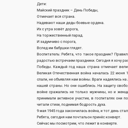
Дети:
Майский праздник – День Победы,
Отмечает вся страна.
Надевают наши деды боевые ордена.
Их с утра зовёт дорога,
На торжественный парад.
И задумчиво с порога,
Вслед им бабушки глядят.
Воспитатель: Ребята, что такое праздник? Правил
радостью встречаем праздники. Сегодня я хочу ра
Победы. Каждый год наша страна отмечает вели
Великая Отечественная война началась 22 июня 1
спали, не объявляя нам войны. Враги надеялись на
нашей страны. Но они ошиблись. На защиту своб
войне сражались не только мужчины, но и женщи
принимали активное участие, в госпиталях они п
читали стихи, поднимая бодрость духа.
9 мая 1945 года закончилась война, и тот день с
Ребята, сегодня нам почтальон принёс конверт.
Сейчас мы посмотрим, что лежит в конверте.