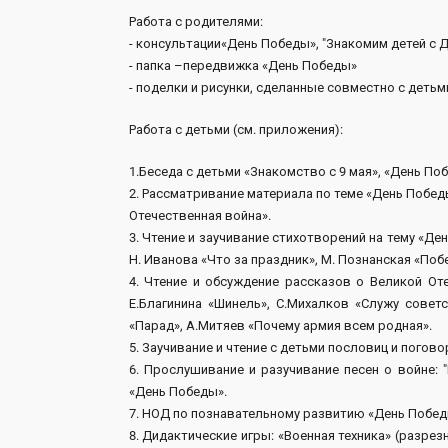
Работа с родителями:
- консультации«День Победы», "Знакомим детей с Д
- папка –передвижка «День Победы»
- поделки и рисунки, сделанные совместно с детьм
Работа с детьми (см. приложения):
1.Беседа с детьми «Знакомство с 9 мая», «День По
2. Рассматривание материала по теме «День Побед
Отечественная война».
3. Чтение и заучивание стихотворений на тему «Д
Н. Иванова «Что за праздник», М. Познанская «Побе
4. Чтение и обсуждение рассказов о Великой От
Е.Благинина «Шинель», С.Михалков «Служу совет
«Парад», А.Митяев «Почему армия всем родная».
5. Заучивание и чтение с детьми пословиц и погово
6. Прослушивание и разучивание песен о войне:
«День Победы».
7. НОД по познавательному развитию «День Побед
8. Дидактические игры: «Военная техника» (разрезн