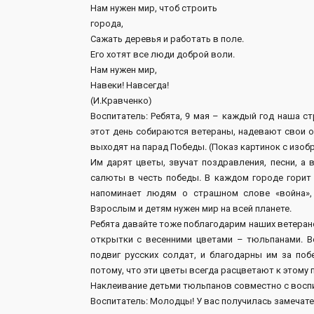
Нам нужен мир, чтоб строить
города,
Сажать деревья и работать в поле.
Его хотят все люди доброй воли.
Нам нужен мир,
Навеки! Навсегда!
(И.Кравченко)
Воспитатель: Ребята, 9 мая – каждый год наша с
этот день собираются ветераны, надевают свои о
выходят на парад Победы. (Показ картинок с изоб
Им дарят цветы, звучат поздравления, песни, а
салюты в честь победы. В каждом городе горит В
напоминает людям о страшном слове «война»,
Взрослым и детям нужен мир на всей планете.
Ребята давайте тоже поблагодарим наших ветерано
открытки с весенними цветами – тюльпанами. В
подвиг русских солдат, и благодарны им за поб
потому, что эти цветы всегда расцветают к этому 
Наклеивание детьми тюльпанов совместно с воспи
Воспитатель: Молодцы! У вас получилась замечат