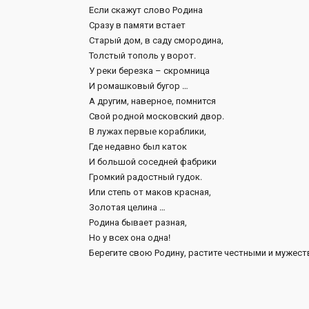
Если скажут слово Родина
Сразу в памяти встает
Старый дом, в саду смородина,
Толстый тополь у ворот.
У реки березка – скромница
И ромашковый бугор …
А другим, наверное, помнится
Свой родной московский двор.
В лужах первые кораблики,
Где недавно был каток
И большой соседней фабрики
Громкий радостный гудок.
Или степь от маков красная,
Золотая целина …
Родина бывает разная,
Но у всех она одна!
Берегите свою Родину, растите честными и мужес