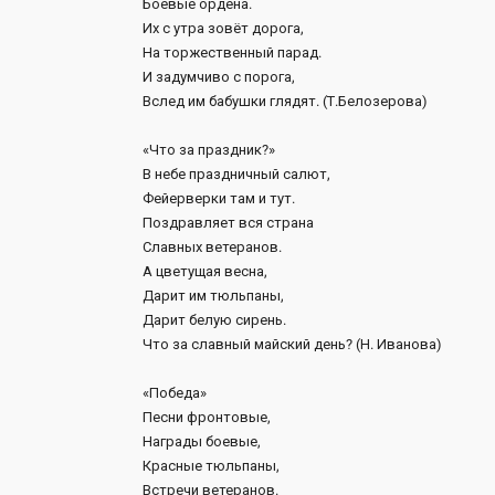
Боевые ордена.
Их с утра зовёт дорога,
На торжественный парад.
И задумчиво с порога,
Вслед им бабушки глядят. (Т.Белозерова)
«Что за праздник?»
В небе праздничный салют,
Фейерверки там и тут.
Поздравляет вся страна
Славных ветеранов.
А цветущая весна,
Дарит им тюльпаны,
Дарит белую сирень.
Что за славный майский день? (Н. Иванова)
«Победа»
Песни фронтовые,
Награды боевые,
Красные тюльпаны,
Встречи ветеранов.