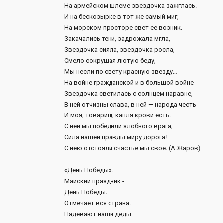
На армейском шлеме звездочка зажглась.
И на бескозырке в тот же самый миг,
На морском просторе свет ее возник.
Закачались тени, задрожала мгла,
Звездочка сияла, звездочка росла,
Смело сокрушая лютую беду,
Мы несли по свету красную звезду…
На войне гражданской и в большой войне
Звездочка светилась с солнцем наравне,
В ней отчизны слава, в ней — народа честь
И моя, товарищ, капля крови есть.
С ней мы победили злобного врага,
Сила нашей правды миру дорога!
С нею отстояли счастье мы свое. (А.Жаров)
«День Победы».
Майский праздник -
День Победы.
Отмечает вся страна.
Надевают наши деды