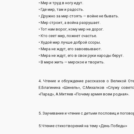
• Мир и труд в ногу идут.
• Где мир, там и радость.
• Дружно за мир стоять — войне не бывать.
• Мир строит, а война разрушает.
• Тот нам ворог, кому мир не дорог.
• Кто сеет мир, пожнет счастье.
• Худой мир лучше доброй ссоры.
• Мира не ждут, его завоевывают.
• Мира не ждут, его в свои руки народы берут.
• В мире жить — мирское и творить.
4. Чтение и обсуждение рассказов о Великой От
Е.Благинина «Шинель», С.Михалков «Служу совет
«Парад», А.Митяев «Почему армия всем родная».
5. Заучивание и чтение с детьми пословиц и погово
5.Чтение стихотворений на тему «День Победы»