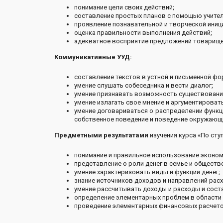
понимание цели своих действий;
составление простых планов с помощью учител
проявление познавательной и творческой иниц
оценка правильности выполнения действий;
адекватное восприятие предложений товарищей
Коммуникативные УУД:
составление текстов в устной и письменной фо
умение слушать собеседника и вести диалог;
умение признавать возможность существования
умение излагать свое мнение и аргументировать
умение договариваться о распределении функц
собственное поведение и поведение окружающ
Предметными результатами
изучения курса «По ст
понимание и правильное использование эконом
представление о роли денег в семье и обществе
умение характеризовать виды и функции денег;
знание источников доходов и направлений расх
умение рассчитывать доходы и расходы и сост
определение элементарных проблем в области 
проведение элементарных финансовых расчето