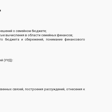
и
 решений о семейном бюджете;
тые вычисления в области семейных финансов;
ого бюджета и сбережений, понимание финансового
й (УУД):
венных связей, построения рассуждений, отнесения к