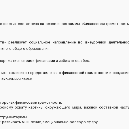
отности» составлена на основе программы «Финансовая грамотность
ти» реализует социальное направление во внеурочной деятельно
ьного общего образования.
поряжаться своими финансами и избегать ошибок.
х школьников представления о финансовой грамотности и создание
 экономики семьи.
торонах финансовой грамотности.
рокому охвату картины окружающего мира, важной составной част
струментарием.
 развивать мышление, эмоционально-волевую сферу.
.