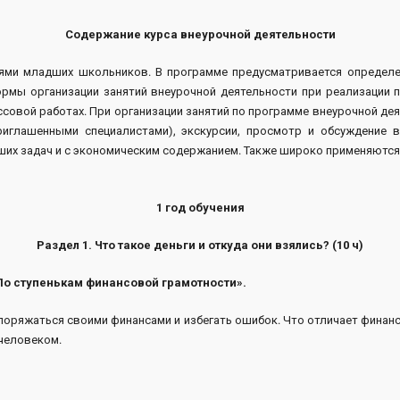
Содержание курса внеурочной деятельности
ями младших школьников. В программе предусматривается определен
Формы организации занятий внеурочной деятельности при реализации
ссовой работах. При организации занятий по программе внеурочной д
приглашенными специалистами), экскурсии, просмотр и обсуждение 
ших задач и с экономическим содержанием. Также широко применяются 
1 год обучения
Раздел 1. Что такое деньги и откуда они взялись? (10 ч)
«По ступенькам финансовой грамотности».
поряжаться своими финансами и избегать ошибок. Что отличает финан
 человеком.