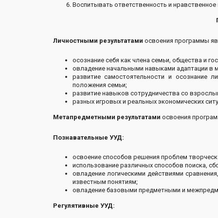
Воспитывать ответственность и нравственное 
Личностными результатами
освоения программы яв
осознание себя как члена семьи, общества и г
овладение начальными навыками адаптации в м
развитие самостоятельности и осознание ли
положения семьи;
развитие навыков сотрудничества со взрослы
разных игровых и реальных экономических ситу
Метапредметными результатами
освоения програм
Познавательные УУД:
освоение способов решения проблем творческо
использование различных способов поиска, сбо
овладение логическими действиями сравнения,
известным понятиям;
овладение базовыми предметными и межпредм
Регулятивные УУД: