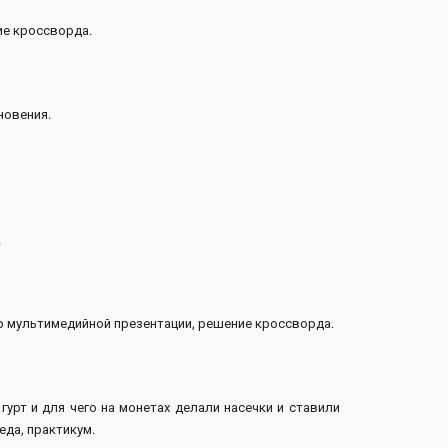
ие кроссворда.
новения.
.
тр мультимедийной презентации, решение кроссворда.
гурт и для чего на монетах делали насечки и ставили
да, практикум.