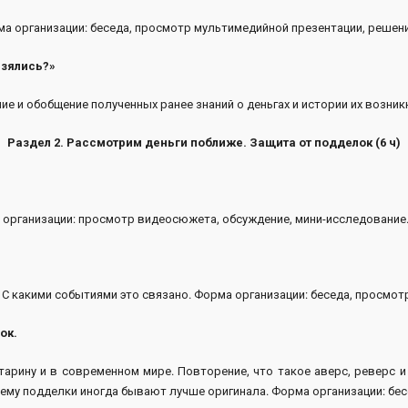
ма организации: беседа, просмотр мультимедийной презентации, решен
взялись?»
е и обобщение полученных ранее знаний о деньгах и истории их возник
Раздел 2. Рассмотрим деньги поближе. Защита от подделок (6 ч)
а организации: просмотр видеосюжета, обсуждение, мини-исследование
е. С какими событиями это связано. Форма организации: беседа, просмо
ок.
рину и в современном мире. Повторение, что такое аверс, реверс и 
му подделки иногда бывают лучше оригинала. Форма организации: бесе