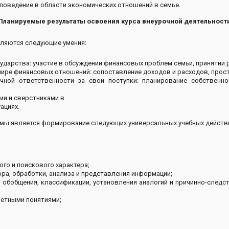
поведение в области экономических отношений в семье.
Планируемые результаты освоения курса внеурочной деятельност
ляются следующие умения:
осударства: участие в обсуждении финансовых проблем семьи, принятии
ире финансовых отношений: сопоставление доходов и расходов, прос
чной ответственности за свои поступки: планирование собственн
ми и сверстниками в
ациях.
мы является формирование следующих универсальных учебных действи
го и поискового характера;
ра, обработки, анализа и представления информации;
 обобщения, классификации, установления аналогий и причинно-следст
етными понятиями;