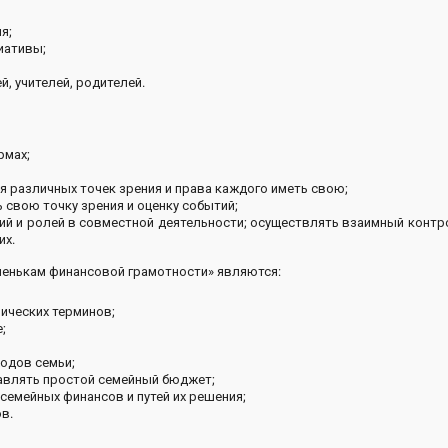
я;
иативы;
, учителей, родителей.
рмах;
 различных точек зрения и права каждого иметь свою;
 свою точку зрения и оценку событий;
ий и ролей в совместной деятельности; осуществлять взаимный контр
их.
упенькам финансовой грамотности» являются:
ических терминов;
;
одов семьи;
авлять простой семейный бюджет;
семейных финансов и путей их решения;
в.