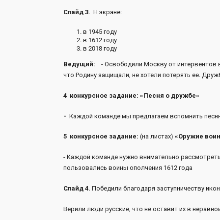
Слайд 3.
Н экране:
в 1945 году
в 1612 году
в 2018 году
Ведущий:
- Освободили Москву от интервентов в
что Родину защищали, не хотели потерять ее. Дру
4 конкурсное задание: «Песня о дружбе»
-
Каждой команде мы предлагаем вспомнить песню 
5 конкурсное задание:
(на листах)
«Оружие воин
- Каждой команде нужно внимательно рассмотреть
пользовались воины ополчения 1612 года
Слайд 4.
Победили благодаря заступничеству икон
Верили люди русские, что не оставит их в неравно