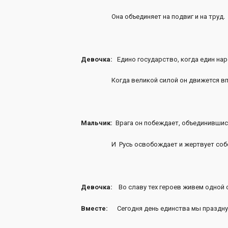
Она объединяет на подвиг и на труд.
Девочка:
Едино государство, когда един нар
Когда великой силой он движется вп
Мальчик:
Врага он побеждает, объединившис
И Русь освобождает и жертвует собо
Девочка:
Во славу тех героев живем одной 
Вместе:
Сегодня день единства мы празднуе