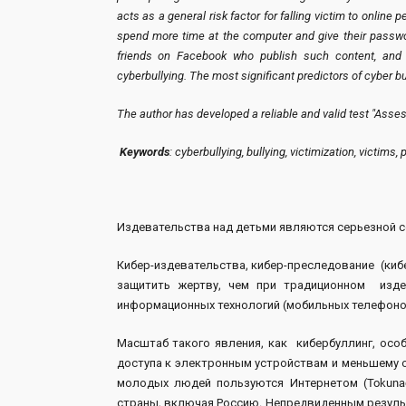
acts as a general risk factor for falling victim to online
spend more time at the computer and give their passwo
friends on Facebook who publish such content, and t
cyberbullying. The most significant predictors of cyber b
The author has developed a reliable and valid test "Assess
Keywords
: cyberbullying, bullying, victimization, victims
Издевательства над детьми являются серьезной 
Кибер-издевательства, кибер-преследование (ки
защитить жертву, чем при традиционном изд
информационных технологий (мобильных телефонов
Масштаб такого явления, как кибербуллинг, ос
доступа к электронным устройствам и меньшему 
молодых людей пользуются Интернетом (Tokuna
страны, включая Россию. Непредвиденным резуль