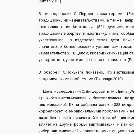
Gilman 2011).
В исследовании С. Перрен с соавторами
(
Per
традиционными издевательствами, а также депр
школьников из Австралии (52% девочек, возр
традиционные жертвы и жертвы-хулиганы сообщи
участвующие в издевательствах дети. Важно
значительно более высокие уровни симптомо
издевательство. В целом, кибер-виктимизация с
у подростков, участвующих в издевательствах
(
Per
В обзоре Р. С. Токунага показано, что виктими
академическими проблемами (Tokunaga 2010).
Цель исследования С. Вигдерсон и М. Линча (Wigd
1) кибер-виктимизацией и благополучием под
виктимизацией. Были собраны данные 388 подр
коррелирует с эмоциональными проблемами и нег
даже без опыта физической и скрытой виктимиз
влияет на другие формы виктимизации, и как ск
кибер-виктимизацией и показателями эмоциональног