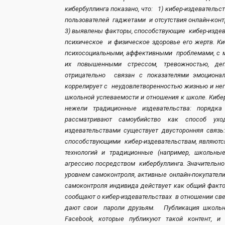
кибербуллинга показано, что: 1) кибер-издевател
пользователей гаджетами и отсутствия онлайн-конт
3) выявлены факторы, способствующие кибер-изде
психическое и физическое здоровье его жертв. 
психосоциальными, аффективными проблемами, с 
их повышенными стрессом, тревожностью, де
отрицательно связан с показателями эмоциональ
коррелирует с неудовлетворенностью жизнью и нег
школьной успеваемости и отношения к школе. Кибе
нежели традиционные издевательства: порядка
рассматривают самоубийство как способ ух
издевательствами существует двусторонняя связь
способствующими кибер-издевательствам, являют
технологий и традиционные (например, школьные
агрессию посредством кибербуллинга. Значительно
уровнем самоконтроля, активные онлайн-покупатели
самоконтроля индивида действует как общий факт
сообщают о кибер-издевательствах в отношении с
дают свои пароли друзьям. Публикация школьник
Facebook, которые публикуют такой контент, 