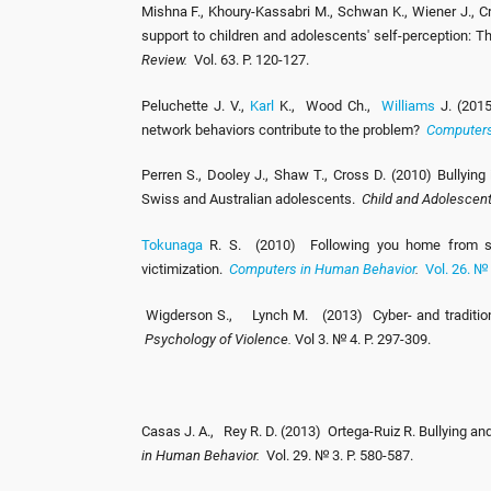
Mishna F., Khoury-Kassabri M., Schwan K., Wiener J., Cra
support to children and adolescents' self-perception: Th
Review.
Vol. 63. P. 120-127.
Peluchette J. V.,
Karl
K., Wood Ch.,
Williams
J. (2015
network behaviors contribute to the problem?
Computers
Perren S., Dooley J., Shaw T., Cross D. (2010) Bullyi
Swiss and Australian adolescents.
Child and Adolescent
Tokunaga
R. S. (2010) Following you home from scho
victimization.
Computers in Human Behavior
.
Vol. 26. №
Wigderson S., Lynch M. (2013) Cyber- and traditional 
Psychology of Violence.
Vol 3. № 4. P. 297-309.
Casas J. A., Rey R. D. (2013) Ortega-Ruiz R. Bullying and
in Human Behavior.
Vol. 29. № 3. P. 580-587.