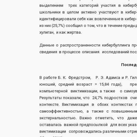
выделением трех категорий участия в кибербул
школьники в целом активно участвуют в кибер
идентифицировали себя как вовлеченные в кибер-
из них (25,7%) сообщил о том, что в течение пред
хулиган, и как жертва.
Данные о распространенности кибербуллинга пр
сведения в процессе описания исследований пос
Послед
В работе Б. К. Фредстром, Р. Э. Адамса и Р. Гил
юношей, средний возраст = 15,84 года), пр
компьютерной виктимизации, а также о самоува
Результаты показали, что 24,7% подростков с
контексте. Виктимизация в обоих контекста
самоэффективностью, а также с повышенным
экстернальностью. Важно отметить, что даж
оставалась важной предпосылкой для всех указ
виктимизации сопровождались различными отрица