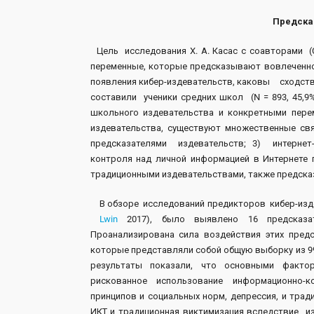
Предска
Цель исследования Х. А. Касас с соавторами (C
переменные, которые предсказывают вовлеченно
появления кибер-издевательств, каковы сходства
составили ученики средних школ (N = 893, 45,9
школьного издевательства и конкретными пере
издевательства, существуют множественные св
предсказателями издевательств; 3) интернет-
контроля над личной информацией в Интернете 
традиционными издевательствами, также предсказ
В обзоре исследований предикторов кибер-издеват
Lwin
2017), было выявлено 16 предсказате
Проанализирована сила воздействия этих предс
которые представляли собой общую выборку из 99
результаты показали, что основными фактор
рискованное использование информационно-к
принципов и социальных норм, депрессия, и тра
ИКТ и традиционная виктимизация вследствие 