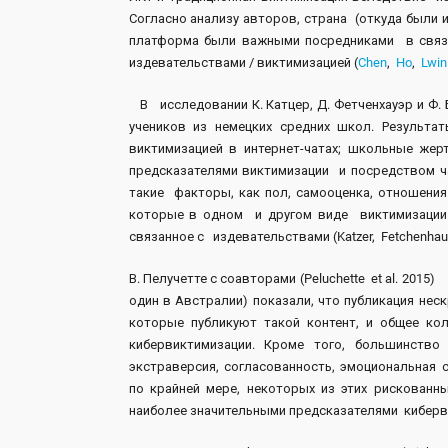
Согласно анализу авторов, страна (откуда были
платформа были важными посредниками в связя
издевательствами / виктимизацией (
Chen
,
Ho
,
Lwin
В исследовании К. Катцер, Д. Фетченхауэр и Ф. Б
учеников из немецких средних школ. Результ
виктимизацией в интернет-чатах; школьные жер
предсказателями виктимизации и посредством 
такие факторы, как пол, самооценка, отношени
которые в одном и другом виде виктимизации 
связанное с издевательствами (Katzer, Fetchenhaue
В. Пелучетте с соавторами (Peluchette et al. 201
один в Австралии) показали, что публикация неск
которые публикуют такой контент, и общее ко
кибервиктимизации. Кроме того, большинство
экстраверсия, согласованность, эмоциональная 
по крайней мере, некоторых из этих рискованн
наиболее значительными предсказателями кибервик