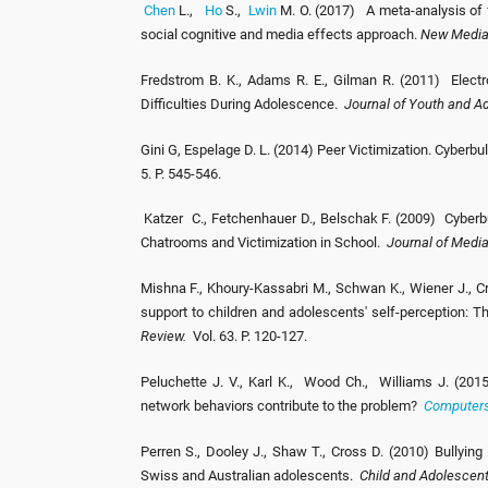
Chen
L.,
Ho
S.,
Lwin
M. O. (2017) A meta-analysis of fa
social cognitive and media effects approach.
New Media 
Fredstrom B. K., Adams R. E., Gilman R. (2011) Electr
Difficulties During Adolescence.
Journal of Youth and 
Gini G, Espelage D. L. (2014) Peer Victimization. Cyberbu
5. P. 545-546.
Katzer C., Fetchenhauer D., Belschak F. (2009) Cyberbu
Chatrooms and Victimization in School.
Journal of Medi
Mishna F., Khoury-Kassabri M., Schwan K., Wiener J., Cra
support to children and adolescents' self-perception: Th
Review.
Vol. 63. P. 120-127.
Peluchette J. V., Karl K., Wood Ch., Williams J. (2015)
network behaviors contribute to the problem?
Computers
Perren S., Dooley J., Shaw T., Cross D. (2010) Bullyi
Swiss and Australian adolescents.
Child and Adolescent