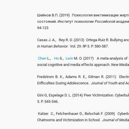
Шейнов В.П. (2019) Психология виктимизации жер
состояний.
Институт психологии Российской академ
94-123
Casas J. A., Rey R. D. (2013) Ortega-Ruiz R. Bullying and
in Human Behavior.
Vol. 29. № 3. P. 580-587.
Chen
L.,
Ho
S.,
Lwin
M. O. (2017) A meta-analysis of fa
social cognitive and media effects approach.
New Media 
Fredstrom B. K., Adams R. E., Gilman R. (2011) Electr
Difficulties During Adolescence.
Journal of Youth and 
Gini G, Espelage D. L. (2014) Peer Victimization. Cyberbu
5. P. 545-546.
Katzer C., Fetchenhauer D., Belschak F. (2009) Cyberbu
Chatrooms and Victimization in School.
Journal of Medi