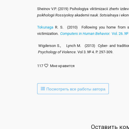
Sheinov V.P. (2019) Psihologiya viktimizacii zhertv izde
psikhologii Rossiyskoy akademii nauk. Sotsialnaya i eko
Tokunaga
R. S. (2010) Following you home from scho
victimization.
Computers in Human Behavior
.
Vol. 26. №
Wigderson S., Lynch M. (2013) Cyber- and traditional 
Psychology of Violence.
Vol 3. № 4. P. 297-309.
117
Мне нравится
Посмотреть все работы автора
Оставить ко