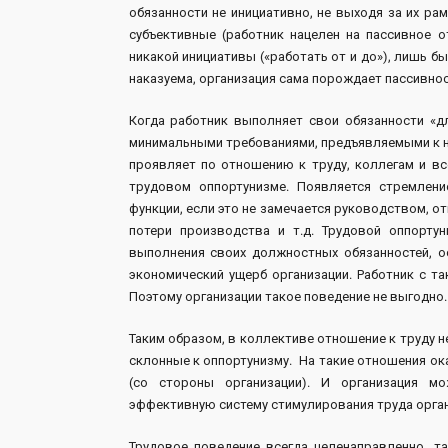
обязанности не инициативно, не выходя за их ра
субъективные (работник нацелен на пассивное о
никакой инициативы («работать от и до»), лишь б
наказуема, организация сама порождает пассивнос
Когда работник выполняет свои обязанности «дл
минимальными требованиями, предъявляемыми к не
проявляет по отношению к труду, коллегам и вс
трудовом оппортунизме. Появляется стремлен
функции, если это не замечается руководством, о
потери производства и т.д. Трудовой оппорту
выполнения своих должностных обязанностей, о
экономический ущерб организации. Работник с т
Поэтому организации такое поведение не выгодно.
Таким образом, в коллективе отношение к труду 
склонные к оппортунизму. На такие отношения ок
(со стороны организации). И организация м
эффективную систему стимулирования труда орган
Трудовое поведение всегда целенаправленно, та