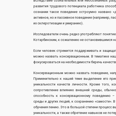
вследствие сознательных или неосознанных разр
развития трудового потенциала работника способ
сознании такое поведение остроумно названо «
активное, но и пассивное поведение (например, п
их склеротизации и умиранию).
Исследователи очень редко употребляют понятие 
Котарбинским, к сожалению не остановившимся на ан
Если человек стремится поддерживать и защищат
можно назвать консервационным. В тематике наш
фокусироваться на необходимости беречь качеств
Консервационным можно назвать поведение, напр
Применительно к нашей теме выделение его прин
уникальности качеств личности. Кроме того, к
сопротивление влиянию внешней среды, обычно 
способность к консервационному поведению –
среды и других людей, к сохранению «самости».
обучения пению. Это в большой степени процесс в
уникальности, а также обретение навыков не поте