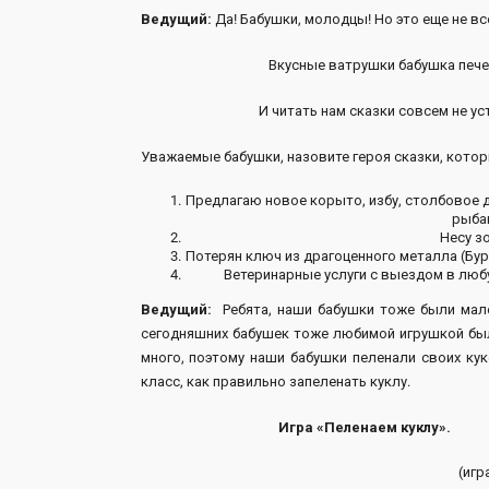
Ведущий:
Да! Бабушки, молодцы! Но это еще не вс
Вкусные ватрушки бабушка печет
И читать нам сказки совсем не уста
Уважаемые бабушки, назовите героя сказки, котор
Предлагаю новое корыто, избу, столбовое д
рыбак
Несу з
Потерян ключ из драгоценного металла (Бур
Ветеринарные услуги с выездом в любу
Ведущий:
Ребята, наши бабушки тоже были мален
сегодняшних бабушек тоже любимой игрушкой был
много, поэтому наши бабушки пеленали своих ку
класс, как правильно запеленать куклу.
Игра «Пеленаем куклу».
(игр