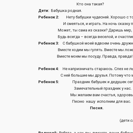
Кто она такая?
Дети:
Бабушка родная.
Ребенок 2:
Нету бабушки чудесней. Хорошо с т
И смеяться, и играть. На ночь сказку по
Может, ты сама из сказки? Даришь мир, те
Будь всегда – всегда веселой, и счастливо
Ребенок 3:
С бабушкой моей вдвоем очень дружн
Вместе ходим мы гулять. Вместе мы ложим
Вместе моем мы посуду. Правда, правда! Вр
Ребенок 4:
Не капризничать стараюсь. Слез не л
С ней большие мы друзья. Потому что мы 
Ребенок 5:
Праздник бабушек и дедушек сег
Замечательный праздник у нас.
Мы желаем вам счастья, здоровья
Песню нашу исполним для вас.
Песня.
(дети
с
Ведущий:
Ребята, а как вы думаете, ваши бабуш