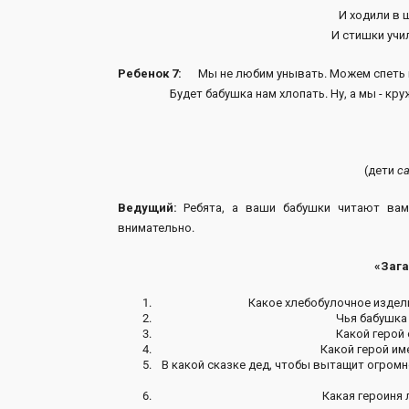
И ходили в 
И стишки учил
Ребенок 7:
Мы не любим унывать. Можем спеть и
Будет бабушка нам хлопать. Ну, а мы
(дети
с
Ведущий:
Ребята, а ваши бабушки читают вам
внимательно.
«Зага
Какое хлебобулочное издели
Чья бабушка 
Какой герой 
Какой герой им
В какой сказке дед, чтобы вытащит огром
Какая героиня л