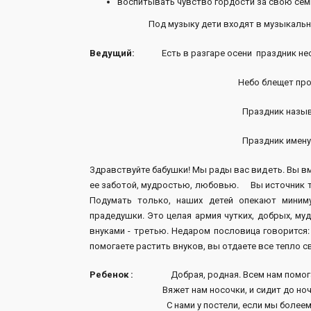
воспитывать чувство гордости за свою сем
Под музыку дети входят в музыкальн
Ведущий:
Есть в разгаре осени праздник не
Небо блещет про
Праздник назыв
Праздник имену
Здравствуйте бабушки! Мы рады вас видеть. Вы вм
ее заботой, мудростью, любовью. Вы источник т
Подумать только, наших детей опекают миним
прадедушки. Это целая армия чутких, добрых, му
внуками - третью. Недаром пословица говорится: 
помогаете растить внуков, вы отдаете все тепло с
Ребенок :
Добрая, родная. Всем нам помога
Вяжет нам носочки, и сидит до ночк
С нами у постели, если мы болеем