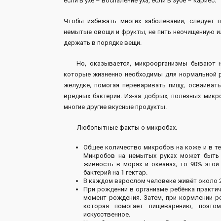
если в ухе – воспаление уха, если в зубе – кариес.
Чтобы избежать многих заболеваний, следует 
немытые овощи и фрукты, не пить неочищенную и
держать в порядке вещи.
Но, оказывается, микроорганизмы бывают не 
которые жизненно необходимы для нормальной ра
желудке, помогая переваривать пищу, осваиват
вредных бактерий. Из-за добрых, полезных микр
многие другие вкусные продукты.
Любопытные факты о микробах.
Общее количество микробов на коже и в те
Микробов на немытых руках может быть 
живность в морях и океанах, то 90% это
бактерий на 1 гектар.
В каждом взрослом человеке живёт около 2 кг
При рождении в организме ребёнка практиче
момент рождения. Затем, при кормлении р
которая помогает пищеварению, поэто
искусственное.