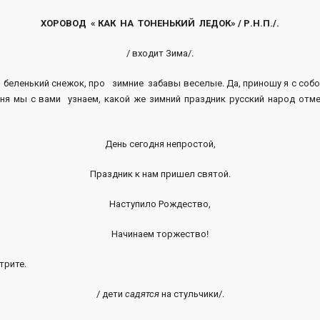
ХОРОВОД « КАК НА ТОНЕНЬКИЙ ЛЕДОК» / Р.Н.П./.
/ входит Зима/.
о беленький снежок, про зимние забавы веселые. Да, приношу я с собо
ня мы с вами узнаем, какой же зимний праздник русский народ отм
День сегодня непростой,
Праздник к нам пришел святой.
Наступило Рождество,
Начинаем торжество!
рите.
/ дети
садятся
на стульчики/.