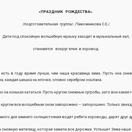
«ПРАЗДНИК РОЖДЕСТВА».
/подготовительная группа/. /Таможникова С.Е./
Дети под спокойную волшебную музыку заходят в музыкальный зал,
становятся
вокруг елки в хоровод.
 есть в году время лучше, чем наша красавица зима. Пусть она снеж
ла, каждая шишка на елочке, словно серебром осыпана.
 на коньках кататься. Пусть кругом снежные сугробы, зато вон какие 
 кругом все волшебным сном заворожено – запорошено. Только звездо
ого дня зимнего солнцестояния водят ребята хороводы, дарят друг др
снежную метелицу, которая замела все дорожки. Услышит Зима наше гр