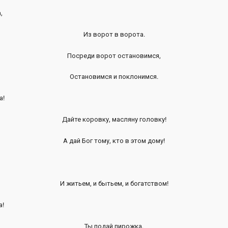
,
Из ворот в ворота.
Посреди ворот остановимся,
Остановимся и поклонимся.
а!
Дайте коровку, масляну головку!
А дай Бог тому, кто в этом дому!
И житьем, и бытьем, и богатством!
!
Ты подай пирожка,