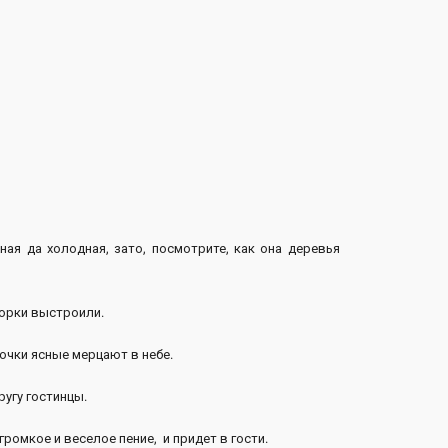
ная да холодная, зато, посмотрите, как она деревья
горки выстроили.
чки ясные мерцают в небе.
угу гостинцы.
омкое и веселое пение, и придет в гости.