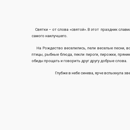
Святки – от слова «святой». В этот праздник славил
самого наилучшего.
На Рождество веселились, пели веселые песни, вод
птицы, рыбные блюда, пекли пироги, пирожки, пряники
обиды прощать и говорить друг другу добрые слова.
Глубже в небе синева, ярче вспыхнула зве