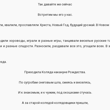
Так давайте же сейчас
Встретим мы его у нас.
и, хвалили, прославляли Христа, Новый Год, будущий урожай. В Новом 
или хороводы, играли в разные игры, танцевали веселые русские т
 и разные сладости. Разносили, раздавали все это, угощали всех. В э
зда.
Приходила Коляда накануне Рождества.
По сугробам снеговым шла, смеясь и веселясь,
И к знакомым, и к чужим, под окошками стучась.
А за старой колядой колядовщики пришли,