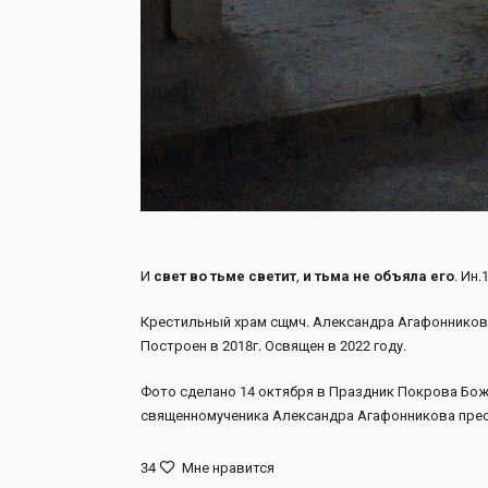
И
свет
во
тьме
светит
,
и
тьма
не
объяла
его
. Ин.1
Крестильный храм сщмч. Александра Агафонникова
Построен в 2018г. Освящен в 2022 году.
Фото сделано 14 октября в Праздник Покрова Бож
священномученика Александра Агафонникова пре
34
Мне нравится