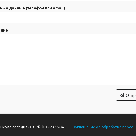
ные данные (телефон или email)
ение
Отпр
«Школа сегодня» ЭЛ № ФС 77-62284
Соглашение об обработке персо