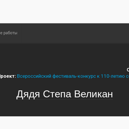
е работы
роект:
Всероссийский фестиваль-конкурс к 110-летию с
Дядя Степа Великан