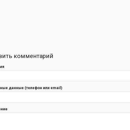
вить комментарий
мя
ные данные (телефон или email)
ение