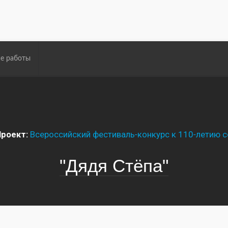
е работы
роект:
Всероссийский фестиваль-конкурс к 110-летию с
"Дядя Стёпа"