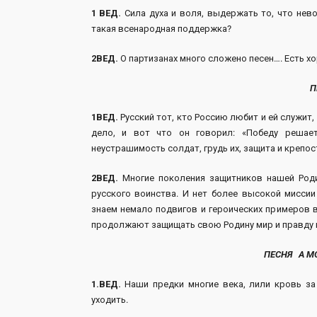
1 ВЕД.
Сила духа и воля, выдержать то, что нев
такая всенародная поддержка?
2ВЕД.
О партизанах много сложено песен…. Есть хо
П
1ВЕД.
Русский тот, кто Россию любит и ей служит
дело, и вот что он говорил: «Победу решает
неустрашимость солдат, грудь их, защита и крепос
2ВЕД.
Многие поколения защитников нашей Род
русского воинства. И нет более высокой миссии
знаем немало подвигов и героических примеров 
продолжают защищать свою Родину мир и правду 
ПЕСНЯ А М
1.ВЕД.
Наши предки многие века, лили кровь за 
уходить.