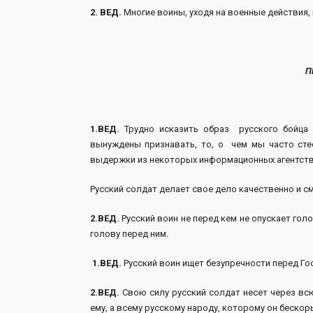
2. ВЕД.
Многие воины, уходя на военные действия, 
П
1.ВЕД.
Трудно исказить образ русского бойца 
вынуждены признавать, то, о чем мы часто стес
выдержки из некоторых информационных агентств
Русский солдат делает свое дело качественно и с
2.ВЕД.
Русский воин не перед кем не опускает голо
голову перед ним.
1.ВЕД.
Русский воин ищет безупречности перед Го
2.ВЕД.
Свою силу русский солдат несет через вс
ему, а всему русскому народу, которому он беско