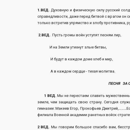
1.ВЕД.
Духовную и физическую силу русский сол
справедливости, даже перед битвой с врагом он с
только встретив упрямство и злобу противника, ру
2.ВЕД.
Пусть громы войн уступят песням лир,
И на Земли утихнут злые битвы,
И будут в каждом доме хлеб и мир,
А в каждом сердце - тихая молитва.
ПЕСНЯ ЗА 
1 ВЕД.
Мы не перестаем славить мужественных
земле, чем защищать свою страну. Сегодня служ
гимназии: Макеев Егор, Прокофьев Дмитрий,………Ес
филиала Военной академии ракетных войск страте
2 ВЕД.
Мы говорим большое спасибо вам, бесстр