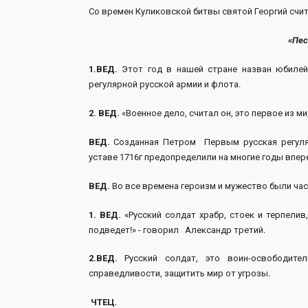
Со времен Куликовской битвы святой Георгий счи
«Пес
1.ВЕД.
Этот год в нашей стране назван юбилей
регулярной русской армии и флота.
2. ВЕД.
«Военное дело, считал он, это первое из м
ВЕД.
Созданная Петром Первым русская регуляр
уставе 1716г предопределили на многие годы впер
ВЕД.
Во все времена героизм и мужество были час
1. ВЕД.
«Русский солдат храбр, стоек и терпелив,
подведет!» - говорил Александр третий.
2.ВЕД.
Русский солдат, это воин-освободите
справедливости, защитить мир от угрозы.
ЧТЕЦ.