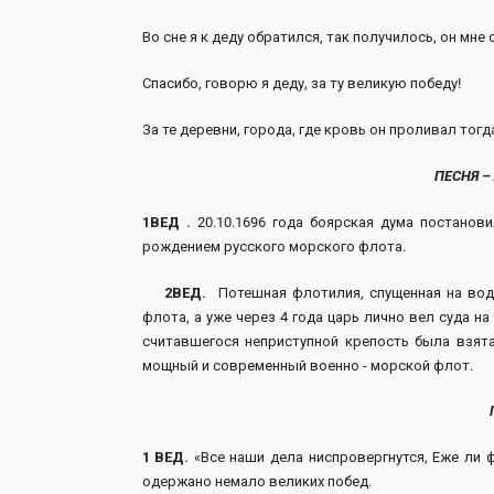
Во сне я к деду обратился, так получилось, он мне 
Спасибо, говорю я деду, за ту великую победу!
За те деревни, города, где кровь он проливал тогд
ПЕСНЯ –
1ВЕД .
20.10.1696 года боярская дума постанов
рождением русского морского флота.
2ВЕД.
Потешная флотилия, спущенная на воду
флота, а уже через 4 года царь лично вел суда на
считавшегося неприступной крепость была взят
мощный и современный военно - морской флот.
1 ВЕД.
«Все наши дела ниспровергнутся, Еже ли 
одержано немало великих побед.