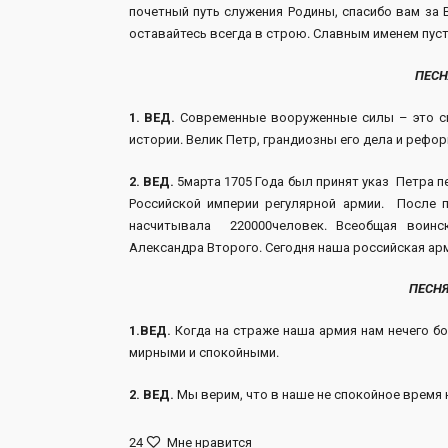
почетный путь служения Родины, спасибо вам за
оставайтесь всегда в строю. Славным именем пус
ПЕСН
1. ВЕД.
Современные вооруженные силы – это сил
истории. Велик Петр, грандиозны его дела и рефо
2. ВЕД.
5марта 1705 Года был принят указ Петра 
Российской империи регулярной армии. После п
насчитывала 220000человек. Всеобщая воинс
Александра Второго. Сегодня наша российская арм
ПЕСН
1.ВЕД.
Когда на страже наша армия нам нечего боя
мирными и спокойными.
2. ВЕД.
Мы верим, что в наше не спокойное время н
24
Мне нравится