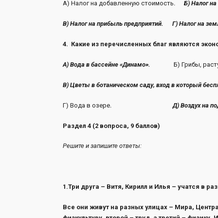
А) Налог на добавленную стоимость.
Б) Налог на
В) Налог на прибыль предприятий. Г) Налог на з
4. Какие из перечисленных благ являются эко
А) Вода в бассейне «Динамо».
Б) Грибы, растущи
В) Цветы в ботаническом саду, вход в который бесп
Г) Вода в озере.
Д) Воздух на п
Раздел 4 (2 вопроса, 9 баллов)
Решите и запишите ответы:
1.Три друга – Витя, Кирилл и Илья – учатся в р
Все они живут на разных улицах – Мира, Центр
физкультуру, второй – труд, а третий – физику. И