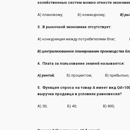
хозяйственных систем можно отнести экономик
А) плановому; Б) командному;
В)
ры
3. В рыночной экономике отсутствует:
А) конкуренция между потребителями благ; Б)
В) централизованное планирование производства бла
4. Плата за пользование землей называется:
А) рентой;
Б) процентом; В) прибылью;
5. Функция спроса на товар А имеет вид Qd=100
выручка продавца в условиях равновесия?
А) 30; Б) 40; В) 800