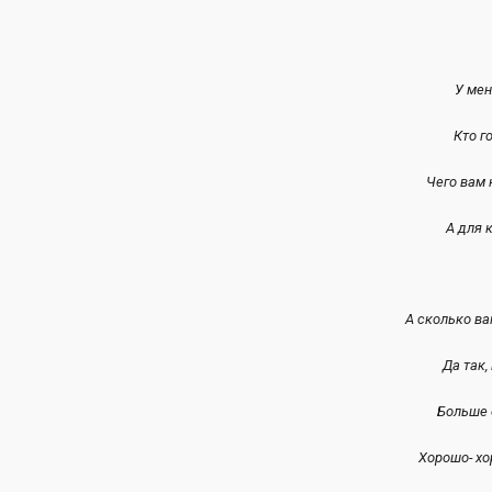
У мен
Кто г
Чего вам
А для 
А сколько в
Да так,
Больше 
Хорошо- хо