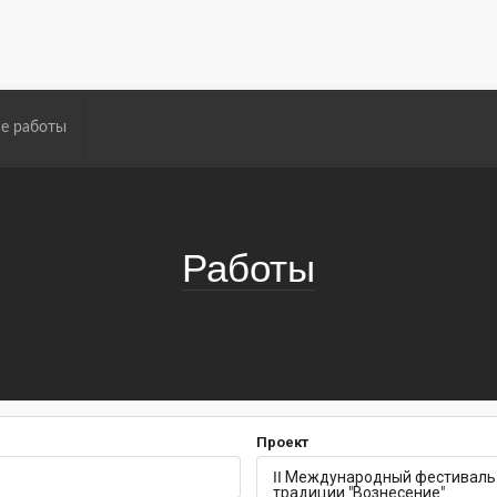
е работы
Работы
Проект
II Международный фестиваль 
традиции "Вознесение"