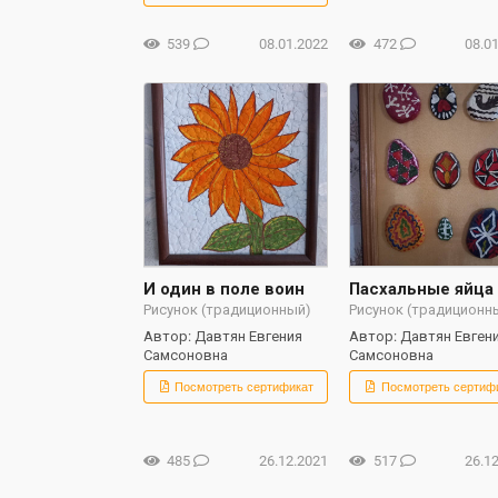
539
08.01.2022
472
08.0
И один в поле воин
Пасхальные яйца
Рисунок (традиционный)
Рисунок (традиционн
Автор: Давтян Евгения
Автор: Давтян Евген
Самсоновна
Самсоновна
Посмотреть сертификат
Посмотреть сертиф
485
26.12.2021
517
26.1